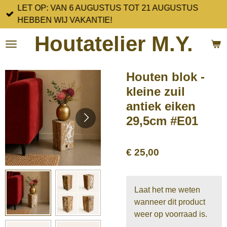
LET OP: VAN 6 AUGUSTUS TOT 21 AUGUSTUS
Ga
HEBBEN WIJ VAKANTIE!
direct
naar
Houtatelier M.Y.
de
hoofdinhoud
Houten blok -
kleine zuil
antiek eiken
29,5cm #E01
€ 25,00
Laat het me weten
wanneer dit product
weer op voorraad is.