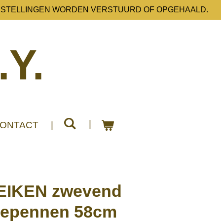
ESTELLINGEN WORDEN VERSTUURD OF OPGEHAALD.
.Y.
ONTACT
EIKEN zwevend
agepennen 58cm