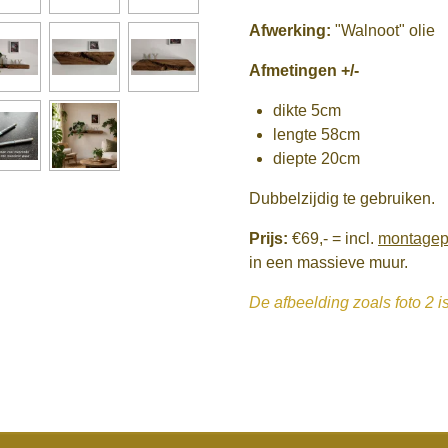
Afwerking:
"Walnoot" olie
Afmetingen +/-
dikte 5cm
lengte 58cm
diepte 20cm
Dubbelzijdig te gebruiken.
Prijs:
€69,-
= incl.
montage
in een massieve muur.
De afbeelding zoals foto 2 i