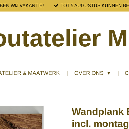
BEN WIJ VAKANTIE!
TOT 5 AUGUSTUS KUNNEN B
utatelier M
ATELIER & MAATWERK
OVER ONS
C
Wandplank 
incl. mont