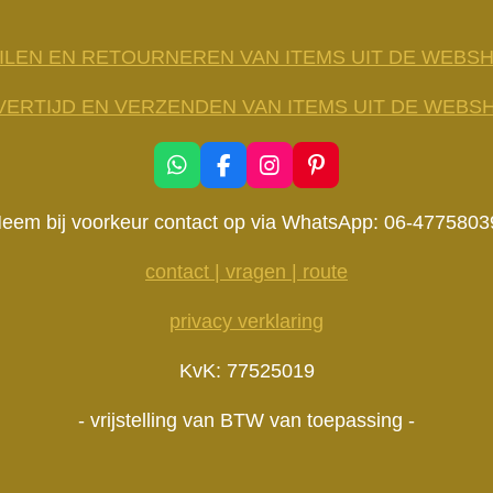
ILEN EN RETOURNEREN VAN ITEMS UIT DE WEBS
VERTIJD EN VERZENDEN VAN ITEMS UIT DE WEBS
W
F
I
P
h
a
n
i
a
c
s
n
eem bij voorkeur contact op via WhatsApp: 06-4775803
t
e
t
t
s
b
a
e
contact | vragen | route
A
o
g
r
p
o
r
e
privacy verklaring
p
k
a
s
m
t
KvK: 77525019
- vrijstelling van BTW van toepassing -