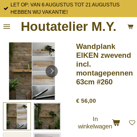
LET OP: VAN 6 AUGUSTUS TOT 21 AUGUSTUS
Ga
HEBBEN WIJ VAKANTIE!
direct
naar
Houtatelier M.Y.
de
hoofdinhoud
Wandplank
EIKEN zwevend
incl.
montagepennen
63cm #260
€ 56,00
In
winkelwagen