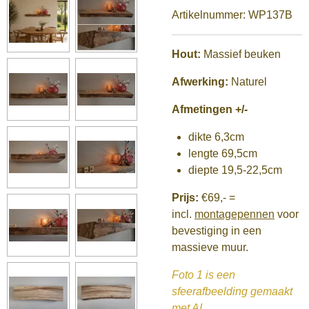
Artikelnummer:
WP137B
Hout:
Massief beuken
Afwerking:
Naturel
Afmetingen +/-
dikte 6,3cm
lengte 69,5cm
diepte 19,5-22,5cm
Prijs:
€69,-
=
incl.
montagepennen
voor
bevestiging in een
massieve muur.
Foto 1 is een
sfeerafbeelding gemaakt
met AI.