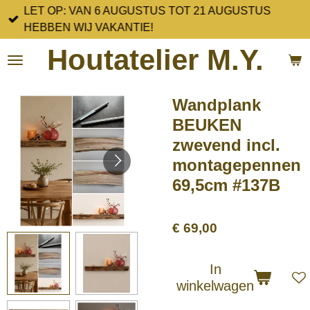
LET OP: VAN 6 AUGUSTUS TOT 21 AUGUSTUS
Ga
HEBBEN WIJ VAKANTIE!
direct
naar
Houtatelier M.Y.
de
hoofdinhoud
Wandplank
BEUKEN
zwevend incl.
montagepennen
69,5cm #137B
€ 69,00
In
winkelwagen