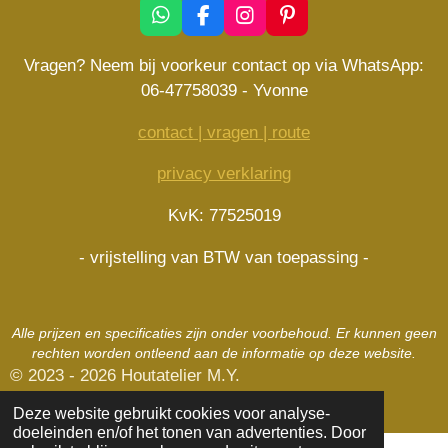
W
F
I
P
h
a
n
i
a
c
s
n
Vragen? Neem bij voorkeur contact op via WhatsApp:
t
e
t
t
06-47758039 - Yvonne
s
b
a
e
A
o
g
r
contact | vragen | route
p
o
r
e
p
k
a
s
privacy verklaring
m
t
KvK: 77525019
- vrijstelling van BTW van toepassing -
Alle prijzen en specificaties zijn onder voorbehoud. Er kunnen geen
rechten worden ontleend aan de informatie op deze website.
© 2023 - 2026 Houtatelier M.Y.
Powered by
JouwWeb
Deze website gebruikt cookies voor analyse-
doeleinden en/of het tonen van advertenties. Door