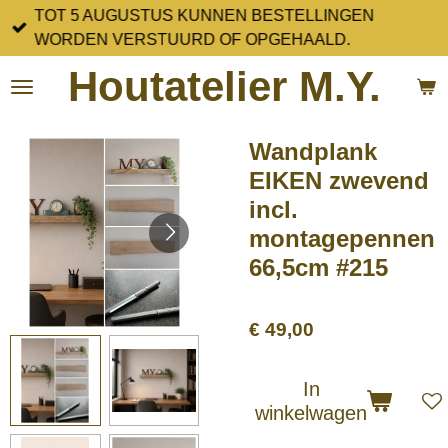
TOT 5 AUGUSTUS KUNNEN BESTELLINGEN
Ga
WORDEN VERSTUURD OF OPGEHAALD.
direct
naar
Houtatelier M.Y.
de
hoofdinhoud
Wandplank
EIKEN zwevend
incl.
montagepennen
66,5cm #215
€ 49,00
In
winkelwagen