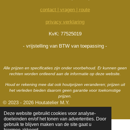
s
b
a
e
A
o
g
r
contact | vragen | route
p
o
r
e
p
k
a
s
privacy verklaring
m
t
KvK: 77525019
- vrijstelling van BTW van toepassing -
Alle prijzen en specificaties zijn onder voorbehoud. Er kunnen geen
rechten worden ontleend aan de informatie op deze website.
Houd er rekening mee dat ook houtprijzen veranderen; prijzen uit
het verleden bieden daarom geen garantie voor toekomstige
prijzen.
© 2023 - 2026 Houtatelier M.Y.
Powered by
JouwWeb
Deze website gebruikt cookies voor analyse-
doeleinden en/of het tonen van advertenties. Door
gebruik te blijven maken van de site gaat u
hiermee akkoord.