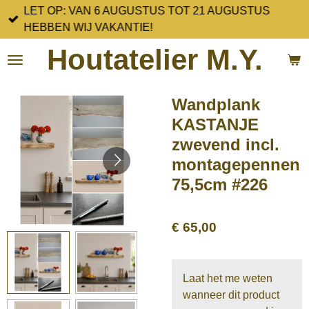
LET OP: VAN 6 AUGUSTUS TOT 21 AUGUSTUS
Ga
HEBBEN WIJ VAKANTIE!
direct
naar
Houtatelier M.Y.
de
hoofdinhoud
Wandplank
KASTANJE
zwevend incl.
montagepennen
75,5cm #226
€ 65,00
Laat het me weten
wanneer dit product