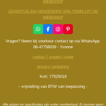
WEBSHOP
LEVERTIJD EN VERZENDEN VAN ITEMS UIT DE
WEBSHOP
W
F
I
P
h
a
n
i
a
c
s
n
Vragen? Neem bij voorkeur contact op via WhatsApp:
t
e
t
t
06-47758039 - Yvonne
s
b
a
e
A
o
g
r
contact | vragen | route
p
o
r
e
p
k
a
s
privacy verklaring
m
t
KvK: 77525019
- vrijstelling van BTW van toepassing -
Alle prijzen en specificaties zijn onder voorbehoud. Er kunnen geen