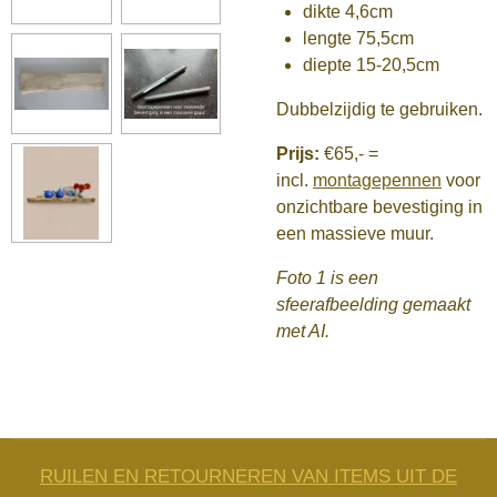
dikte 4,6cm
lengte 75,5cm
diepte 15-20,5cm
Dubbelzijdig te gebruiken.
Prijs:
€65,-
=
incl.
montagepennen
voor
onzichtbare bevestiging in
een massieve muur.
Foto 1 is een
sfeerafbeelding gemaakt
met AI.
RUILEN EN RETOURNEREN VAN ITEMS UIT DE