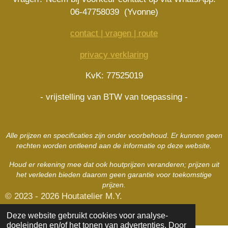
t
e
t
t
06-47758039 (Yvonne)
s
b
a
e
A
o
g
r
contact | vragen | route
p
o
r
e
p
k
a
s
privacy verklaring
m
t
KvK: 77525019
- vrijstelling van BTW van toepassing -
Alle prijzen en specificaties zijn onder voorbehoud. Er kunnen geen
rechten worden ontleend aan de informatie op deze website.
Houd er rekening mee dat ook houtprijzen veranderen; prijzen uit
het verleden bieden daarom geen garantie voor toekomstige
prijzen.
© 2023 - 2026 Houtatelier M.Y.
Powered by
JouwWeb
Deze website gebruikt cookies voor analyse-
doeleinden en/of het tonen van advertenties. Door