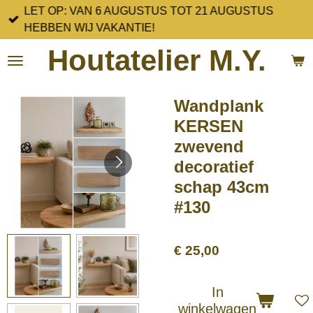
LET OP: VAN 6 AUGUSTUS TOT 21 AUGUSTUS
Ga
HEBBEN WIJ VAKANTIE!
direct
naar
Houtatelier M.Y.
de
hoofdinhoud
Wandplank
KERSEN
zwevend
decoratief
schap 43cm
#130
€ 25,00
In
winkelwagen