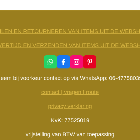
ILEN EN RETOURNEREN VAN ITEMS UIT DE WEBS
VERTIJD EN VERZENDEN VAN ITEMS UIT DE WEBS
W
F
I
P
h
a
n
i
a
c
s
n
eem bij voorkeur contact op via WhatsApp: 06-4775803
t
e
t
t
s
b
a
e
contact | vragen | route
A
o
g
r
p
o
r
e
privacy verklaring
p
k
a
s
m
t
KvK: 77525019
- vrijstelling van BTW van toepassing -