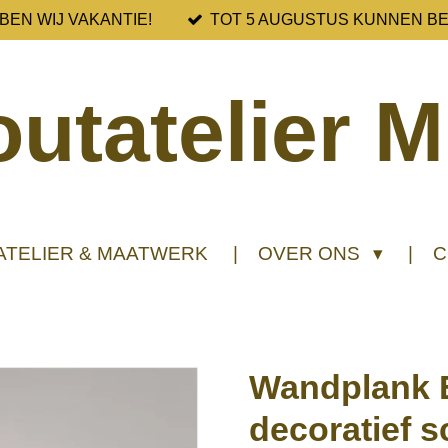
BEN WIJ VAKANTIE!
TOT 5 AUGUSTUS KUNNEN B
utatelier M
ATELIER & MAATWERK
OVER ONS
C
Wandplank 
decoratief 