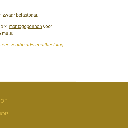
n zwaar belastbaar.
ge xl
montagepennen
voor
e muur.
s een voorbeeld/sfeerafbeelding.
HOP
HOP