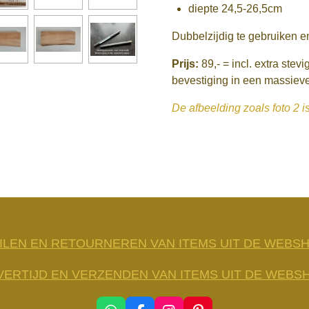
diepte 24,5-26,5cm
Dubbelzijdig te gebruiken e
Prijs:
89,-
= incl. extra stevi
bevestiging in een massiev
De afbeelding zoals foto 2 i
ILEN EN RETOURNEREN VAN ITEMS UIT DE WEBS
VERTIJD EN VERZENDEN VAN ITEMS UIT DE WEBS