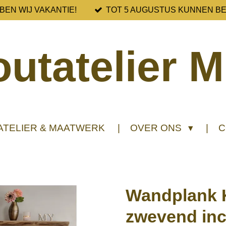
BEN WIJ VAKANTIE!
TOT 5 AUGUSTUS KUNNEN B
utatelier M
ATELIER & MAATWERK
OVER ONS
C
Wandplank
zwevend inc