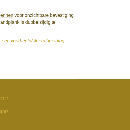
pennen
voor onzichtbare bevestiging
ndplank is dubbelzijdig te
s een voorbeeld/sfeerafbeelding.
HOP
HOP