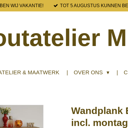
BEN WIJ VAKANTIE!
TOT 5 AUGUSTUS KUNNEN B
utatelier M
ATELIER & MAATWERK
OVER ONS
C
Wandplank 
incl. monta