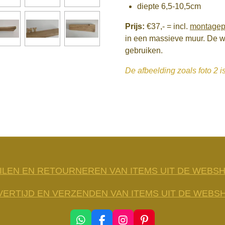
diepte 6,5-10,5cm
Prijs:
€37,-
= incl.
montage
in een massieve muur. De wa
gebruiken.
De afbeelding zoals foto 2 i
ILEN EN RETOURNEREN VAN ITEMS UIT DE WEBS
VERTIJD EN VERZENDEN VAN ITEMS UIT DE WEBS
W
F
I
P