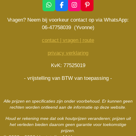
W
F
I
P
h
a
n
i
a
c
s
n
Vragen? Neem bij voorkeur contact op via WhatsApp:
t
e
t
t
06-47758039 (Yvonne)
s
b
a
e
A
o
g
r
contact | vragen | route
p
o
r
e
p
k
a
s
privacy verklaring
m
t
KvK: 77525019
- vrijstelling van BTW van toepassing -
Alle prijzen en specificaties zijn onder voorbehoud. Er kunnen geen
rechten worden ontleend aan de informatie op deze website.
Houd er rekening mee dat ook houtprijzen veranderen; prijzen uit
het verleden bieden daarom geen garantie voor toekomstige
prijzen.