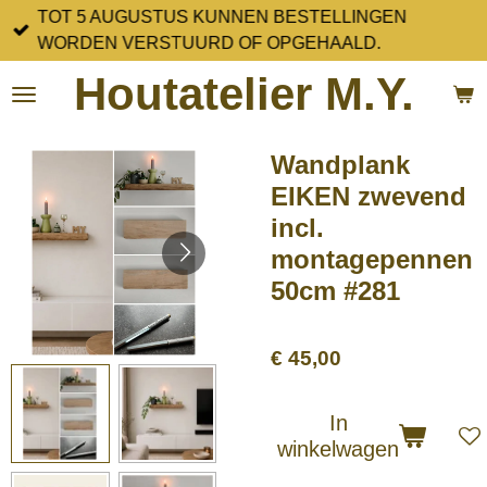
TOT 5 AUGUSTUS KUNNEN BESTELLINGEN
Ga
WORDEN VERSTUURD OF OPGEHAALD.
direct
naar
Houtatelier M.Y.
de
hoofdinhoud
Wandplank
EIKEN zwevend
incl.
montagepennen
50cm #281
€ 45,00
In
winkelwagen