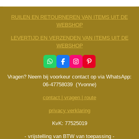
RUILEN EN RETOURNEREN VAN ITEMS UIT DE
WEBSHOP
LEVERTIJD EN VERZENDEN VAN ITEMS UIT DE
WEBSHOP
W
F
I
P
h
a
n
i
a
c
s
n
Vragen? Neem bij voorkeur contact op via WhatsApp:
t
e
t
t
06-47758039 (Yvonne)
s
b
a
e
A
o
g
r
contact | vragen | route
p
o
r
e
p
k
a
s
privacy verklaring
m
t
KvK: 77525019
- vrijstelling van BTW van toepassing -