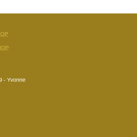
HOP
HOP
9 - Yvonne