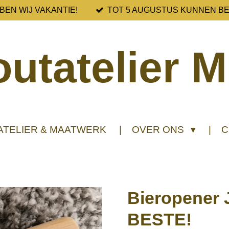
BEN WIJ VAKANTIE!
TOT 5 AUGUSTUS KUNNEN B
utatelier M
ATELIER & MAATWERK
OVER ONS
C
Bieropener 
BESTE!