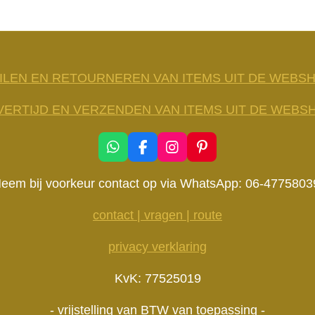
ILEN EN RETOURNEREN VAN ITEMS UIT DE WEBS
VERTIJD EN VERZENDEN VAN ITEMS UIT DE WEBS
W
F
I
P
h
a
n
i
a
c
s
n
eem bij voorkeur contact op via WhatsApp: 06-4775803
t
e
t
t
s
b
a
e
contact | vragen | route
A
o
g
r
p
o
r
e
privacy verklaring
p
k
a
s
m
t
KvK: 77525019
- vrijstelling van BTW van toepassing -