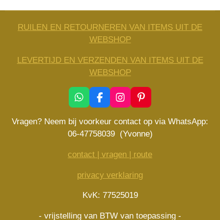
RUILEN EN RETOURNEREN VAN ITEMS UIT DE
WEBSHOP
LEVERTIJD EN VERZENDEN VAN ITEMS UIT DE
WEBSHOP
W
F
I
P
h
a
n
i
a
c
s
n
Vragen? Neem bij voorkeur contact op via WhatsApp:
t
e
t
t
06-47758039 (Yvonne)
s
b
a
e
A
o
g
r
contact | vragen | route
p
o
r
e
p
k
a
s
privacy verklaring
m
t
KvK: 77525019
- vrijstelling van BTW van toepassing -