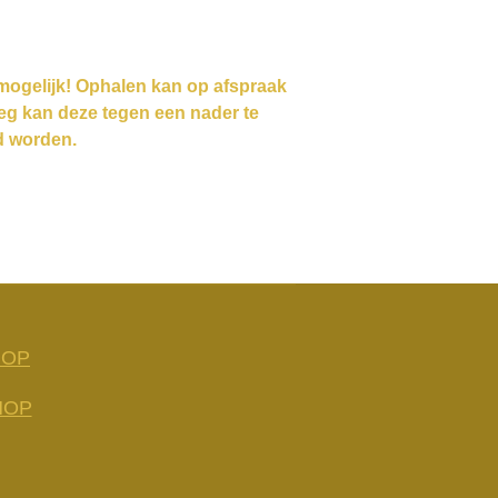
 mogelijk! Ophalen kan op afspraak
rleg kan deze tegen een nader te
d worden.
HOP
HOP