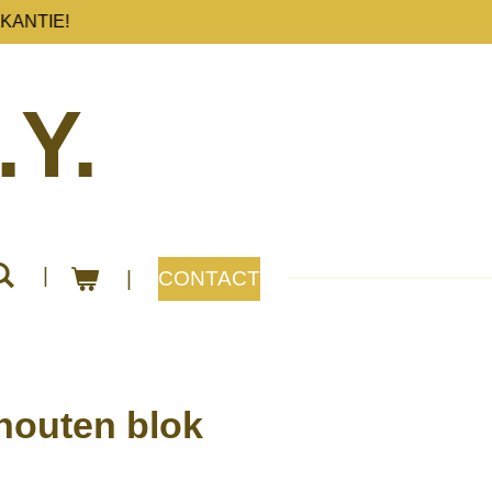
KANTIE!
.Y.
CONTACT
 houten blok