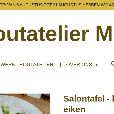
 OP: VAN 6 AUGUSTUS TOT 21 AUGUSTUS HEBBEN WIJ VA
utatelier M
WERK - HOUTATELIER
OVER ONS
Salontafel -
eiken