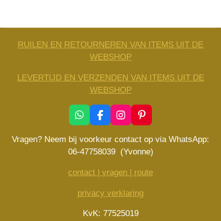
RUILEN EN RETOURNEREN VAN ITEMS UIT DE
WEBSHOP
LEVERTIJD EN VERZENDEN VAN ITEMS UIT DE
WEBSHOP
W
F
I
P
h
a
n
i
a
c
s
n
Vragen? Neem bij voorkeur contact op via WhatsApp:
t
e
t
t
06-47758039 (Yvonne)
s
b
a
e
A
o
g
r
contact | vragen | route
p
o
r
e
p
k
a
s
privacy verklaring
m
t
KvK: 77525019