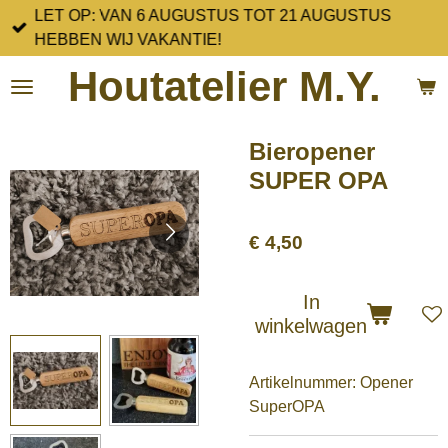
LET OP: VAN 6 AUGUSTUS TOT 21 AUGUSTUS
Ga
HEBBEN WIJ VAKANTIE!
direct
naar
Houtatelier M.Y.
de
hoofdinhoud
Bieropener
SUPER OPA
€ 4,50
In
winkelwagen
Artikelnummer:
Opener
SuperOPA