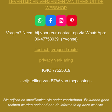
LEVERTIJD EN VERZENDEN VAN ITEMS UIT DE
WEBSHOP
W
F
I
P
h
a
n
i
a
c
s
n
Vragen? Neem bij voorkeur contact op via WhatsApp:
t
e
t
t
06-47758039 (Yvonne)
s
b
a
e
A
o
g
r
contact | vragen | route
p
o
r
e
p
k
a
s
privacy verklaring
m
t
KvK: 77525019
- vrijstelling van BTW van toepassing -
Alle prijzen en specificaties zijn onder voorbehoud. Er kunnen geen
rechten worden ontleend aan de informatie op deze website.