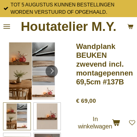
TOT 5 AUGUSTUS KUNNEN BESTELLINGEN
Ga
WORDEN VERSTUURD OF OPGEHAALD.
direct
naar
Houtatelier M.Y.
de
hoofdinhoud
Wandplank
BEUKEN
zwevend incl.
montagepennen
69,5cm #137B
€ 69,00
In
winkelwagen