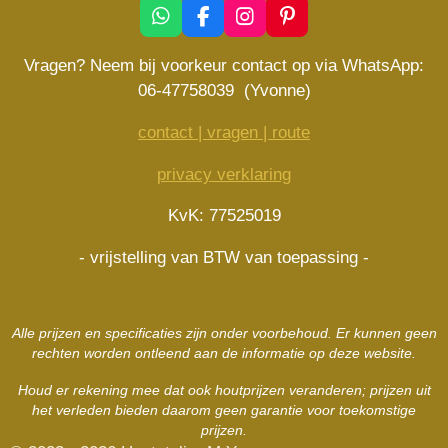
W
F
I
P
h
a
n
i
a
c
s
n
Vragen? Neem bij voorkeur contact op via WhatsApp:
t
e
t
t
06-47758039 (Yvonne)
s
b
a
e
A
o
g
r
contact | vragen | route
p
o
r
e
p
k
a
s
privacy verklaring
m
t
KvK: 77525019
- vrijstelling van BTW van toepassing -
Alle prijzen en specificaties zijn onder voorbehoud. Er kunnen geen
rechten worden ontleend aan de informatie op deze website.
Houd er rekening mee dat ook houtprijzen veranderen; prijzen uit
het verleden bieden daarom geen garantie voor toekomstige
prijzen.