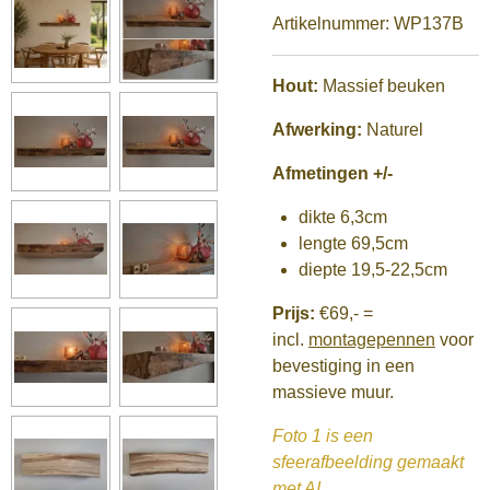
Artikelnummer:
WP137B
Hout:
Massief beuken
Afwerking:
Naturel
Afmetingen +/-
dikte 6,3cm
lengte 69,5cm
diepte 19,5-22,5cm
Prijs:
€69,-
=
incl.
montagepennen
voor
bevestiging in een
massieve muur.
Foto 1 is een
sfeerafbeelding gemaakt
met AI.