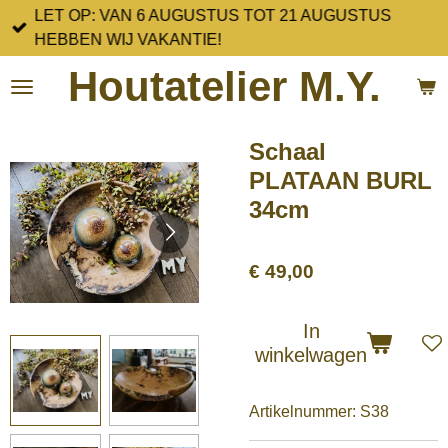
LET OP: VAN 6 AUGUSTUS TOT 21 AUGUSTUS
Ga
HEBBEN WIJ VAKANTIE!
direct
naar
Houtatelier M.Y.
de
hoofdinhoud
Schaal
PLATAAN BURL
34cm
€ 49,00
In
winkelwagen
Artikelnummer:
S38