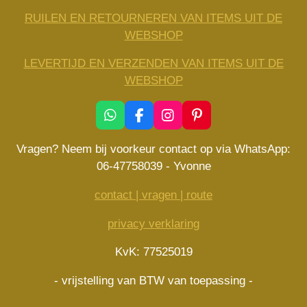
RUILEN EN RETOURNEREN VAN ITEMS UIT DE
WEBSHOP
LEVERTIJD EN VERZENDEN VAN ITEMS UIT DE
WEBSHOP
W
F
I
P
h
a
n
i
a
c
s
n
Vragen? Neem bij voorkeur contact op via WhatsApp:
t
e
t
t
06-47758039 - Yvonne
s
b
a
e
A
o
g
r
contact | vragen | route
p
o
r
e
p
k
a
s
privacy verklaring
m
t
KvK: 77525019
- vrijstelling van BTW van toepassing -