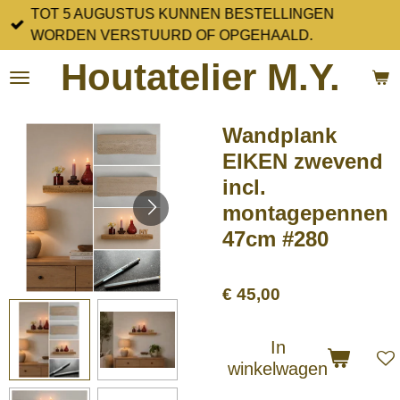
TOT 5 AUGUSTUS KUNNEN BESTELLINGEN
Ga
WORDEN VERSTUURD OF OPGEHAALD.
direct
naar
Houtatelier M.Y.
de
hoofdinhoud
Wandplank
EIKEN zwevend
incl.
montagepennen
47cm #280
€ 45,00
In
winkelwagen