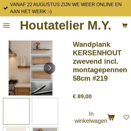
VANAF 22 AUGUSTUS ZIJN WE WEER ONLINE EN
Ga
AAN HET WERK :-)
direct
naar
Houtatelier M.Y.
de
hoofdinhoud
Wandplank
KERSENHOUT
zwevend incl.
montagepennen
58cm #219
€ 89,00
In
winkelwagen