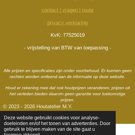
s
b
a
e
A
o
g
r
contact | vragen | route
p
o
r
e
p
k
a
s
privacy verklaring
m
t
KvK: 77525019
- vrijstelling van BTW van toepassing -
Alle prijzen en specificaties zijn onder voorbehoud. Er kunnen geen
rechten worden ontleend aan de informatie op deze website.
Houd er rekening mee dat ook houtprijzen veranderen; prijzen uit
het verleden bieden daarom geen garantie voor toekomstige
prijzen.
© 2023 - 2026 Houtatelier M.Y.
Powered by
JouwWeb
Deze website gebruikt cookies voor analyse-
doeleinden en/of het tonen van advertenties. Door
gebruik te blijven maken van de site gaat u
hiermee akkoord.