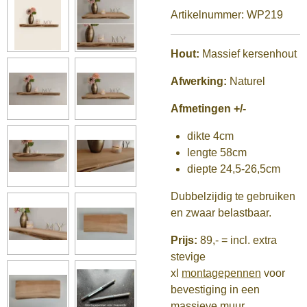
Artikelnummer:
WP219
Hout:
Massief kersenhout
Afwerking:
Naturel
Afmetingen +/-
dikte 4cm
lengte 58cm
diepte 24,5-26,5cm
Dubbelzijdig te gebruiken
en zwaar belastbaar.
Prijs:
89,-
= incl. extra
stevige
xl
montagepennen
voor
bevestiging in een
massieve muur.