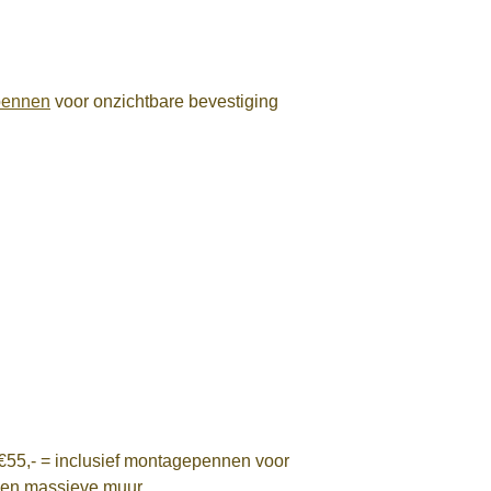
pennen
voor onzichtbare bevestiging
€55,- = inclusief montagepennen voor
 een massieve muur.