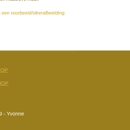
s een voorbeeld/sfeerafbeelding.
HOP
HOP
9 - Yvonne