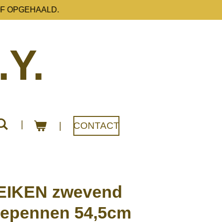
F OPGEHAALD.
.Y.
CONTACT
EIKEN zwevend
gepennen 54,5cm