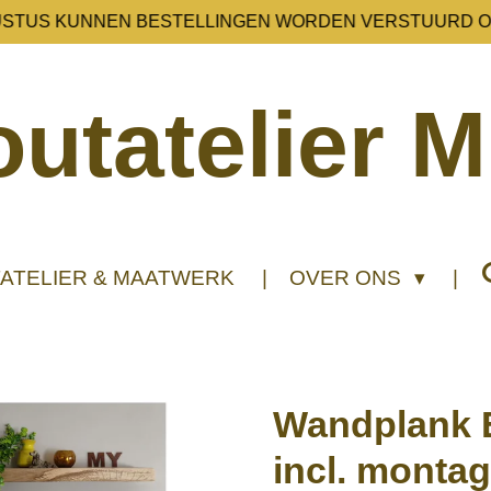
USTUS KUNNEN BESTELLINGEN WORDEN VERSTUURD O
utatelier M
ATELIER & MAATWERK
OVER ONS
Wandplank 
incl. monta