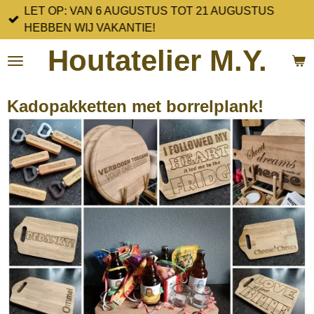
LET OP: VAN 6 AUGUSTUS TOT 21 AUGUSTUS
Ga
HEBBEN WIJ VAKANTIE!
direct
naar
Houtatelier M.Y.
de
hoofdinhoud
Kadopakketten met borrelplank!