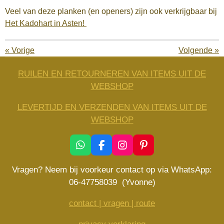
Veel van deze planken (en openers) zijn ook verkrijgbaar bij
Het Kadohart in Asten!
«
Vorige
Volgende
»
RUILEN EN RETOURNEREN VAN ITEMS UIT DE
WEBSHOP
LEVERTIJD EN VERZENDEN VAN ITEMS UIT DE
WEBSHOP
W
F
I
P
h
a
n
i
a
c
s
n
Vragen? Neem bij voorkeur contact op via WhatsApp:
t
e
t
t
06-47758039 (Yvonne)
s
b
a
e
A
o
g
r
contact | vragen | route
p
o
r
e
p
k
a
s