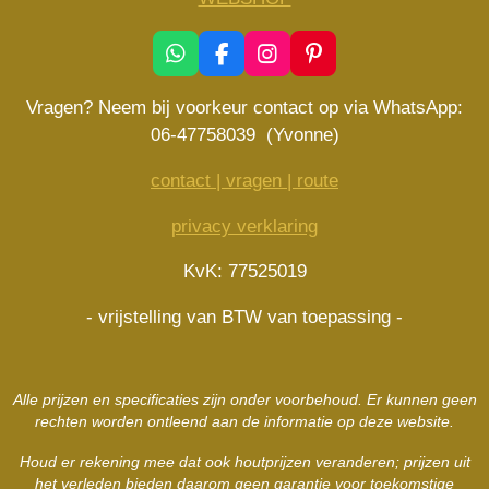
W
F
I
P
h
a
n
i
a
c
s
n
Vragen? Neem bij voorkeur contact op via WhatsApp:
t
e
t
t
06-47758039 (Yvonne)
s
b
a
e
A
o
g
r
contact | vragen | route
p
o
r
e
p
k
a
s
privacy verklaring
m
t
KvK: 77525019
- vrijstelling van BTW van toepassing -
Alle prijzen en specificaties zijn onder voorbehoud. Er kunnen geen
rechten worden ontleend aan de informatie op deze website.
Houd er rekening mee dat ook houtprijzen veranderen; prijzen uit
het verleden bieden daarom geen garantie voor toekomstige