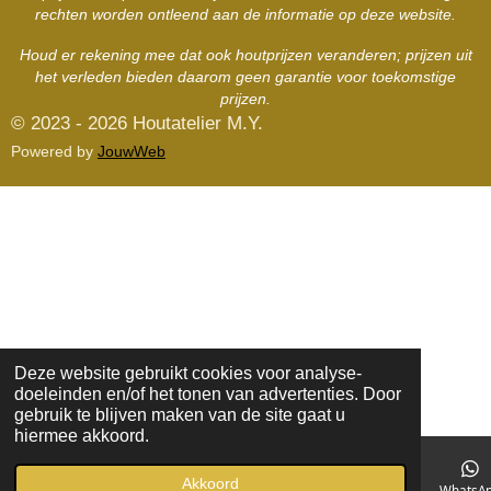
rechten worden ontleend aan de informatie op deze website.
Houd er rekening mee dat ook houtprijzen veranderen; prijzen uit
het verleden bieden daarom geen garantie voor toekomstige
prijzen.
© 2023 - 2026 Houtatelier M.Y.
Powered by
JouwWeb
Deze website gebruikt cookies voor analyse-
doeleinden en/of het tonen van advertenties. Door
gebruik te blijven maken van de site gaat u
hiermee akkoord.
Akkoord
E-mailadres
Kaart
Facebook
WhatsA