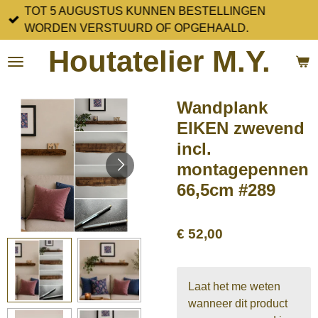
TOT 5 AUGUSTUS KUNNEN BESTELLINGEN
Ga
WORDEN VERSTUURD OF OPGEHAALD.
direct
naar
Houtatelier M.Y.
de
hoofdinhoud
Wandplank
EIKEN zwevend
incl.
montagepennen
66,5cm #289
€ 52,00
Laat het me weten
wanneer dit product