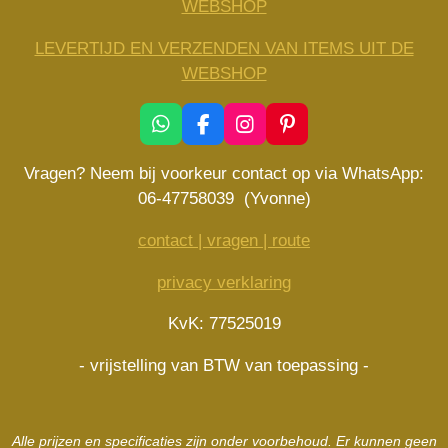
WEBSHOP
LEVERTIJD EN VERZENDEN VAN ITEMS UIT DE
WEBSHOP
W
F
I
P
h
a
n
i
a
c
s
n
Vragen? Neem bij voorkeur contact op via WhatsApp:
t
e
t
t
06-47758039 (Yvonne)
s
b
a
e
A
o
g
r
contact | vragen | route
p
o
r
e
p
k
a
s
privacy verklaring
m
t
KvK: 77525019
- vrijstelling van BTW van toepassing -
Alle prijzen en specificaties zijn onder voorbehoud. Er kunnen geen