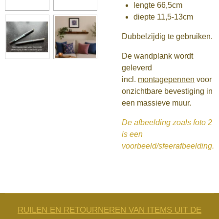
lengte 66,5cm
diepte 11,5-13cm
Dubbelzijdig te gebruiken.
De wandplank wordt
geleverd
incl.
montagepennen
voor
onzichtbare bevestiging in
een massieve muur.
De afbeelding zoals foto 2
is een
voorbeeld/sfeerafbeelding.
RUILEN EN RETOURNEREN VAN ITEMS UIT DE