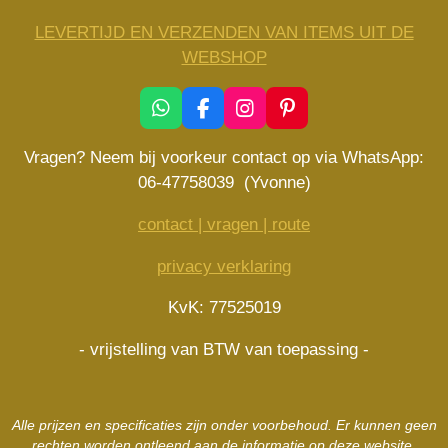
LEVERTIJD EN VERZENDEN VAN ITEMS UIT DE
WEBSHOP
W
F
I
P
h
a
n
i
a
c
s
n
Vragen? Neem bij voorkeur contact op via WhatsApp:
t
e
t
t
06-47758039 (Yvonne)
s
b
a
e
A
o
g
r
contact | vragen | route
p
o
r
e
p
k
a
s
privacy verklaring
m
t
KvK: 77525019
- vrijstelling van BTW van toepassing -
Alle prijzen en specificaties zijn onder voorbehoud. Er kunnen geen
rechten worden ontleend aan de informatie op deze website.