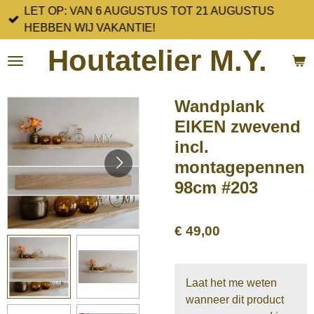
LET OP: VAN 6 AUGUSTUS TOT 21 AUGUSTUS
Ga
HEBBEN WIJ VAKANTIE!
direct
naar
Houtatelier M.Y.
de
hoofdinhoud
Wandplank
EIKEN zwevend
incl.
montagepennen
98cm #203
€ 49,00
Laat het me weten
wanneer dit product