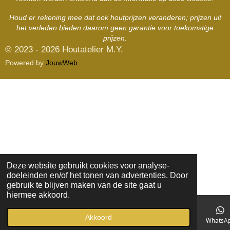
Houd er rekening mee dat ook houtprijzen veranderen; prijzen uit
het verleden bieden daarom geen garantie voor toekomstige
prijzen.
© 2023 - 2026 Houtatelier M.Y.
Powered by
JouwWeb
Deze website gebruikt cookies voor analyse-
doeleinden en/of het tonen van advertenties. Door
gebruik te blijven maken van de site gaat u
hiermee akkoord.
Akkoord
E-mailadres
Kaart
Facebook
WhatsA